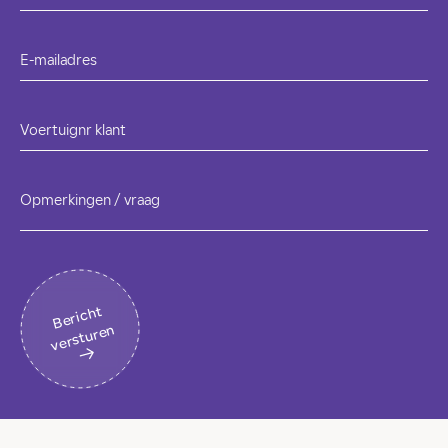
E-mailadres
Voertuignr klant
Opmerkingen / vraag
B
eri
c
ht
v
erst
ur
en