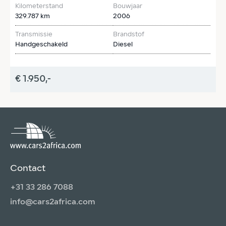
Kilometerstand
Bouwjaar
K
329.787 km
2006
2
Transmissie
Brandstof
T
Handgeschakeld
Diesel
H
€ 1.950,-
€
Contact
+31 33 286 7088
info@cars2africa.com