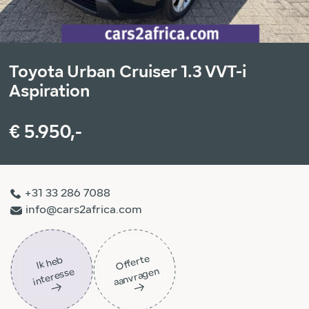
Toyota Urban Cruiser 1.3 VVT-i
Aspiration
€ 5.950,-
+31 33 286 7088
info@cars2africa.com
Off
ert
e
aa
n
vra
g
e
Ik
h
e
b
i
nt
er
ess
n
e