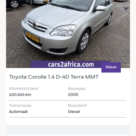
Nieuw
Toyota Corolla 1.4 D-4D Terra MMT
T
Kilometerstand
Bouwjaar
K
620.426 km
2005
2
Transmissie
Brandstof
T
Automaat
Diesel
A
€