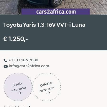
Toyota Yaris 1.3-16V VVT-i Luna
€ 1.250,-
+31 33 286 7088
info@cars2africa.com
Off
ert
e
aa
n
vra
g
e
Ik
h
e
b
i
nt
er
ess
n
e