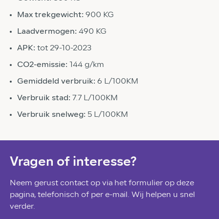
Max trekgewicht:
900 KG
Laadvermogen:
490 KG
APK:
tot 29-10-2023
CO2-emissie:
144 g/km
Gemiddeld verbruik:
6 L/100KM
Verbruik stad:
7.7 L/100KM
Verbruik snelweg:
5 L/100KM
Vragen of interesse?
Neem gerust contact op via het formulier op deze
pagina, telefonisch of per e-mail. Wij helpen u snel
verder.