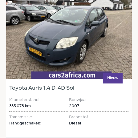
Nieuw
Toyota Auris 1.4 D-4D Sol
N
Kilometerstand
Bouwjaar
K
335.078 km
2007
2
Transmissie
Brandstof
T
Handgeschakeld
Diesel
H