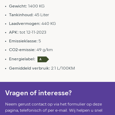
Gewicht:
1400 KG
Tankinhoud:
45 Liter
Laadvermogen:
440 KG
APK:
tot 12-11-2023
Emissieklasse:
5
CO2-emissie:
49 g/km
Energielabel:
Gemiddeld verbruik:
2.1 L/100KM
Vragen of interesse?
Neem gerust contact op via het formulier op deze
pagina, telefonisch of per e-mail. Wij helpen u snel