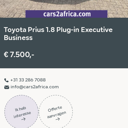
Toyota Prius 1.8 Plug-in Executive
Business
€ 7.500,-
+31 33 286 7088
info@cars2africa.com
Off
ert
e
aa
n
vra
g
e
Ik
h
e
b
i
nt
er
ess
n
e