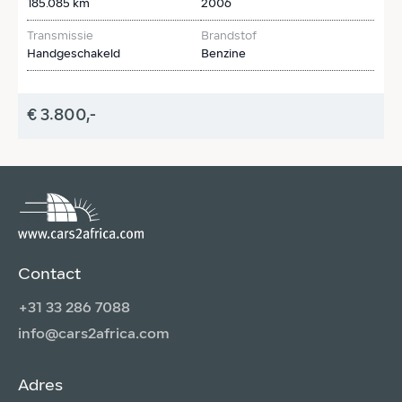
185.085 km
2006
1
Transmissie
Brandstof
T
Handgeschakeld
Benzine
H
€ 3.800,-
€
Contact
+31 33 286 7088
info@cars2africa.com
Adres