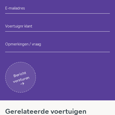
E-mailadres
Voertuignr klant
Opmerkingen / vraag
B
eri
c
ht
v
erst
ur
en
Gerelateerde voertuigen