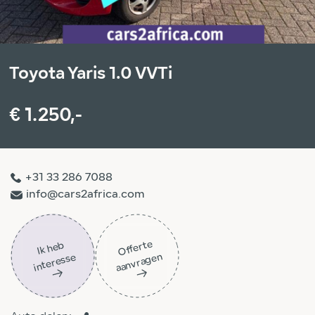
Toyota Yaris 1.0 VVTi
€ 1.250,-
+31 33 286 7088
info@cars2africa.com
Off
ert
e
aa
n
vra
g
e
Ik
h
e
b
i
nt
er
ess
n
e