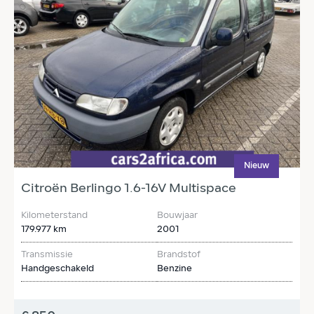
Nieuw
Citroën Berlingo 1.6-16V Multispace
N
Kilometerstand
Bouwjaar
K
179.977 km
2001
1
Transmissie
Brandstof
T
Handgeschakeld
Benzine
H