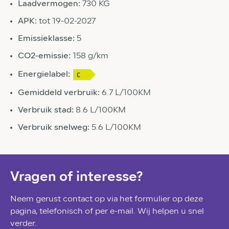
Laadvermogen:
730 KG
APK:
tot 19-02-2027
Emissieklasse:
5
CO2-emissie:
158 g/km
Energielabel:
Gemiddeld verbruik:
6.7 L/100KM
Verbruik stad:
8.6 L/100KM
Verbruik snelweg:
5.6 L/100KM
Vragen of interesse?
Neem gerust contact op via het formulier op deze
pagina, telefonisch of per e-mail. Wij helpen u snel
verder.