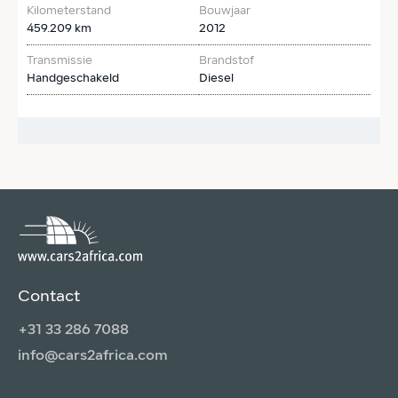
Kilometerstand
Bouwjaar
K
459.209 km
2012
2
Transmissie
Brandstof
T
Handgeschakeld
Diesel
A
€
Contact
+31 33 286 7088
info@cars2africa.com