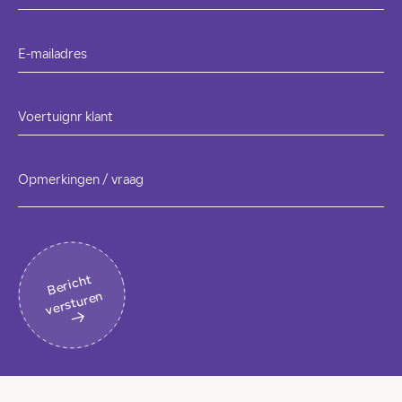
E-mailadres
Voertuignr klant
Opmerkingen / vraag
B
eri
c
ht
v
erst
ur
en