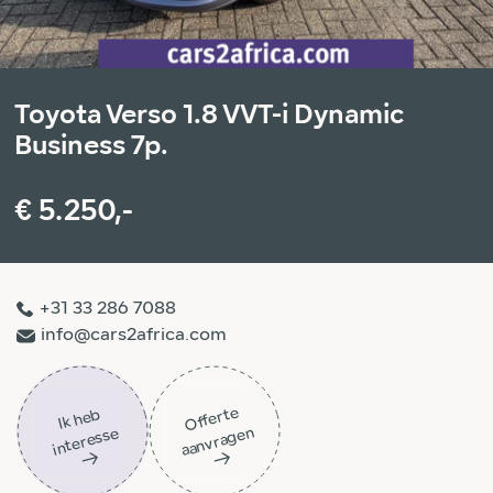
Toyota Verso 1.8 VVT-i Dynamic
Business 7p.
€ 5.250,-
+31 33 286 7088
info@cars2africa.com
Off
ert
e
aa
n
vra
g
e
Ik
h
e
b
i
nt
er
ess
n
e