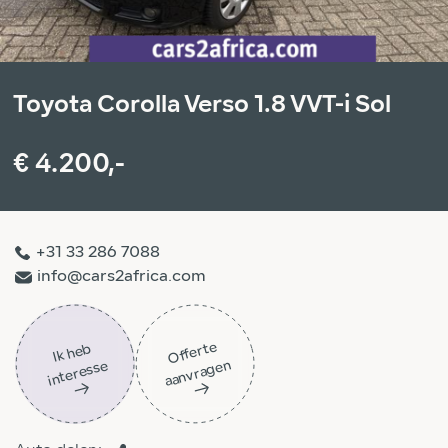
Toyota Corolla Verso 1.8 VVT-i Sol
€ 4.200,-
+31 33 286 7088
info@cars2africa.com
Off
ert
e
aa
n
vra
g
e
Ik
h
e
b
i
nt
er
ess
n
e