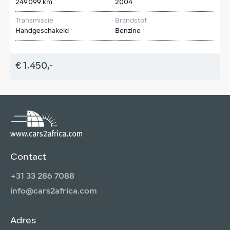
249.099 km
2004
1
Transmissie
Brandstof
T
Handgeschakeld
Benzine
H
€ 1.450,-
€
Contact
+31 33 286 7088
info@cars2africa.com
Adres