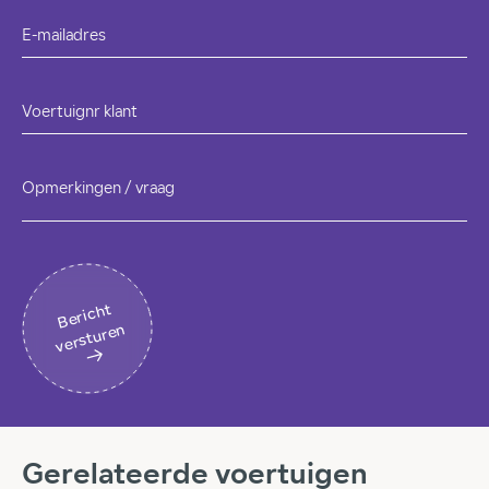
E-mailadres
Voertuignr klant
Opmerkingen / vraag
B
eri
c
ht
v
erst
ur
en
Gerelateerde voertuigen