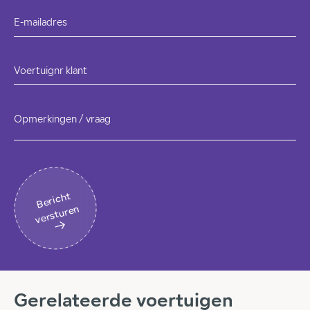
E-mailadres
Voertuignr klant
Opmerkingen / vraag
B
eri
c
ht
v
erst
ur
en
Gerelateerde voertuigen