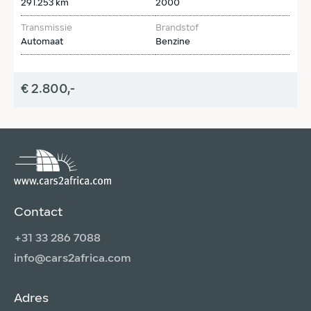
291.253 km
2000
2
Transmissie
Brandstof
T
Automaat
Benzine
H
€ 2.800,-
€
Contact
+31 33 286 7088
info@cars2africa.com
Adres