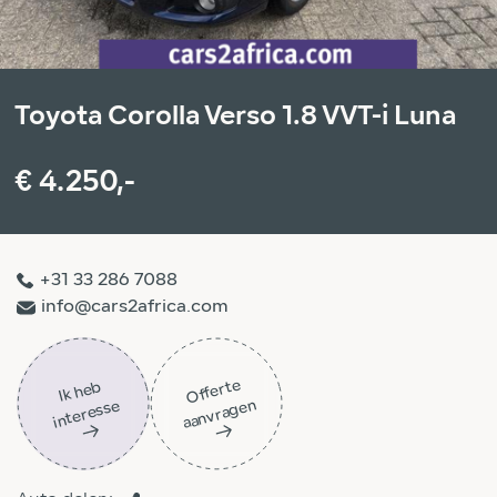
Toyota Corolla Verso 1.8 VVT-i Luna
€ 4.250,-
+31 33 286 7088
info@cars2africa.com
Off
ert
e
aa
n
vra
g
e
Ik
h
e
b
i
nt
er
ess
n
e