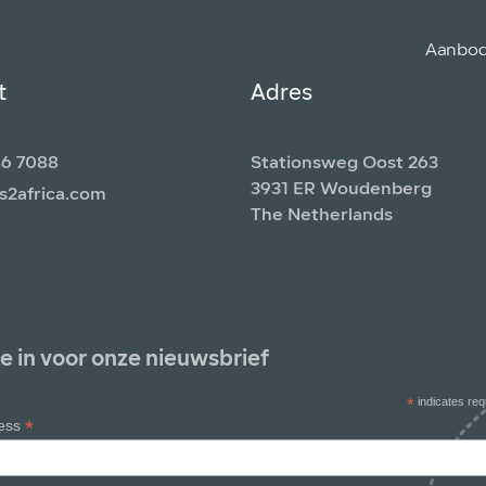
Aanbo
t
Adres
86 7088
Stationsweg Oost 263
3931 ER Woudenberg
s2africa.com
The Netherlands
 je in voor onze nieuwsbrief
*
indicates req
*
ress