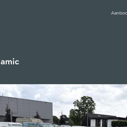
Aanbo
namic