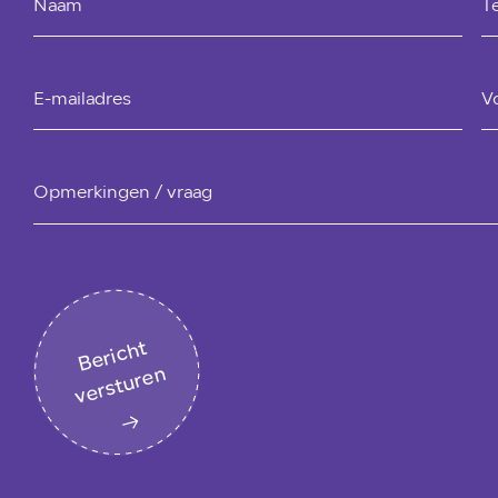
Naam
T
E-mailadres
V
Opmerkingen / vraag
B
eri
c
ht
v
er
st
ur
e
n