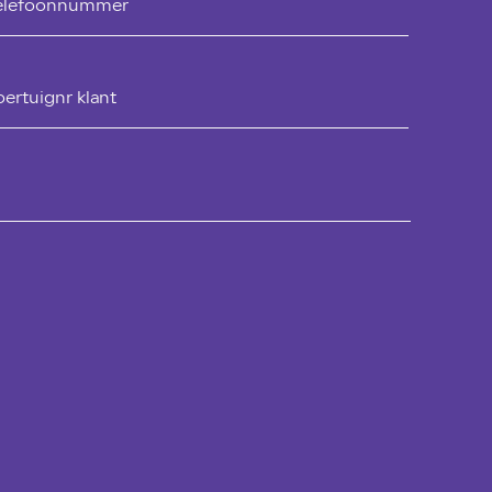
elefoonnummer
oertuignr klant