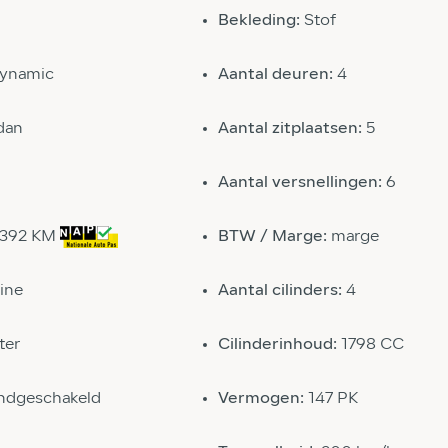
Bekleding:
Stof
Dynamic
Aantal deuren:
4
dan
Aantal zitplaatsen:
5
Aantal versnellingen:
6
5392 KM
BTW / Marge:
marge
ine
Aantal cilinders:
4
ter
Cilinderinhoud:
1798 CC
ndgeschakeld
Vermogen:
147 PK