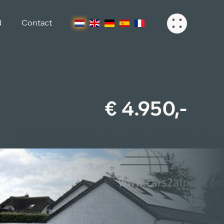
d
Contact
€ 4.950,-