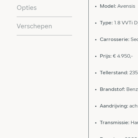
Model:
Avensis
Opties
Type:
1.8 VVTi 
Verschepen
Carrosserie:
Se
Prijs:
€ 4.950,-
Tellerstand:
23
Brandstof:
Benz
Aandrijving:
ach
Transmissie:
Ha