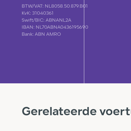
BTW/VAT: NL8058.50.879.B01
KvK: 31040361
Swift/BIC: ABNANL2A
IBAN: NL70ABNA0436195690
Bank: ABN AMRO
Gerelateerde voer