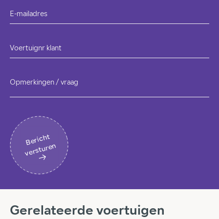
E-mailadres
Voertuignr klant
Opmerkingen / vraag
B
eri
c
ht
v
erst
ur
en
Gerelateerde voertuigen