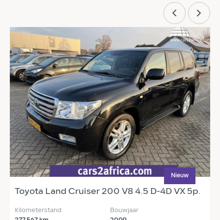
Nieuw
Toyota Land Cruiser 200 V8 4.5 D-4D VX 5p.
T
Kilometerstand
Bouwjaar
K