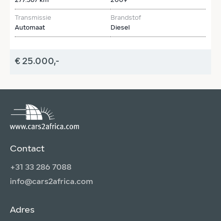
277.567 km
2009
3
Transmissie
Brandstof
T
Automaat
Diesel
H
€ 25.000,-
€
Contact
+31 33 286 7088
info@cars2africa.com
Adres