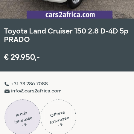
Toyota Land Cruiser 150 2.8 D-4D 5p
PRADO
€ 29.950,-
+31 33 286 7088
info@cars2africa.com
Off
ert
e
aa
n
vra
g
e
Ik
h
e
b
i
nt
er
ess
n
e