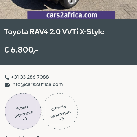
Toyota RAV4 2.0 VVTi X-Style
€ 6.800,-
+31 33 286 7088
info@cars2africa.com
Off
ert
e
aa
n
vra
g
e
Ik
h
e
b
i
nt
er
ess
n
e