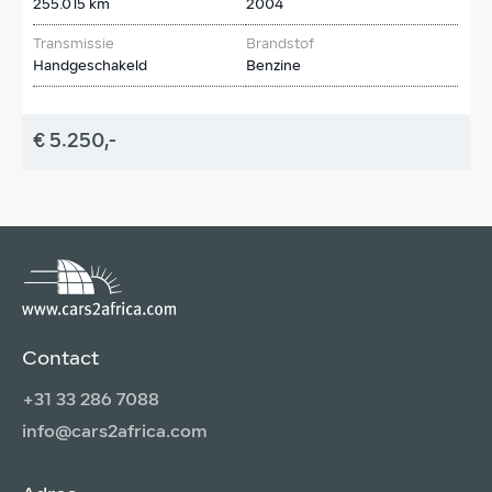
255.015 km
2004
2
Transmissie
Brandstof
T
Handgeschakeld
Benzine
H
€ 5.250,-
€
Contact
+31 33 286 7088
info@cars2africa.com