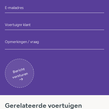
E-mailadres
Voertuignr klant
Opmerkingen / vraag
B
eri
c
ht
v
erst
ur
en
Gerelateerde voertuigen