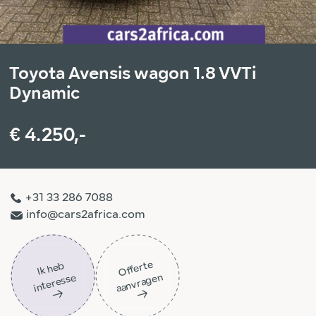
Toyota Avensis wagon 1.8 VVTi
Dynamic
€ 4.250,-
+31 33 286 7088
info@cars2africa.com
Off
ert
e
aa
n
vra
g
e
Ik
h
e
b
i
nt
er
ess
n
e