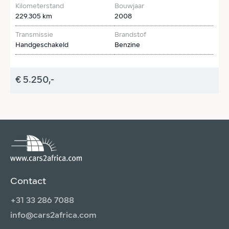
Kilometerstand
Bouwjaar
K
229.305 km
2008
1
Transmissie
Brandstof
T
Handgeschakeld
Benzine
H
€ 5.250,-
€
Contact
+31 33 286 7088
info@cars2africa.com