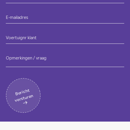
E-mailadres
Voertuignr klant
Opmerkingen / vraag
B
eri
c
ht
v
erst
ur
en